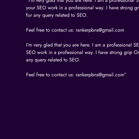
“I’m very glad that you are here. I am a professional 
your SEO work in a professional way. I have strong g
for any query related to SEO.
Feel free to contact us:
rankerpbns@gmail.com
I’m very glad that you are here. I am a professional S
SEO work in a professional way. I have strong grip O
any query related to SEO.
Feel free to contact us:
rankerpbns@gmail.com
”