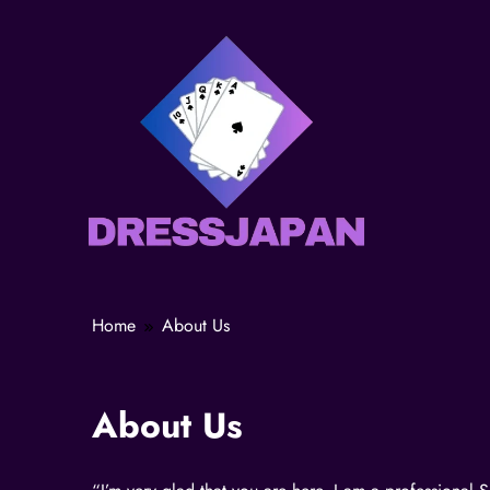
Home
About Us
About Us