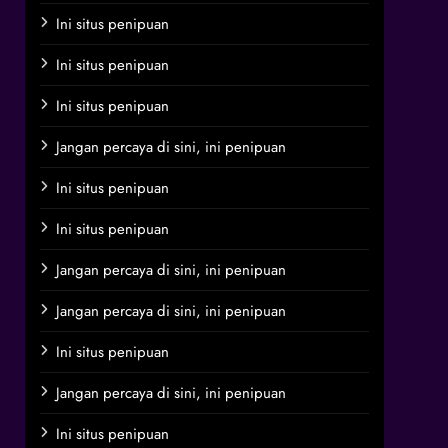
Ini situs penipuan
Ini situs penipuan
Ini situs penipuan
Jangan percaya di sini, ini penipuan
Ini situs penipuan
Ini situs penipuan
Jangan percaya di sini, ini penipuan
Jangan percaya di sini, ini penipuan
Ini situs penipuan
Jangan percaya di sini, ini penipuan
Ini situs penipuan