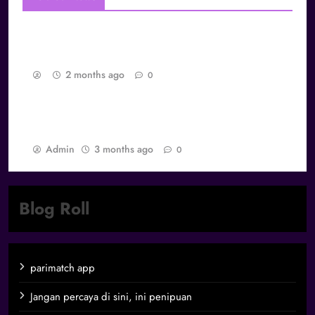
The Layered Identity Structure of Global
Gamers
2 months ago
0
Best Games dan Daya Tarik Abadi: Mengapa
Game Tertentu Tidak Pernah Dilupakan
Admin
3 months ago
0
Blog Roll
parimatch app
Jangan percaya di sini, ini penipuan