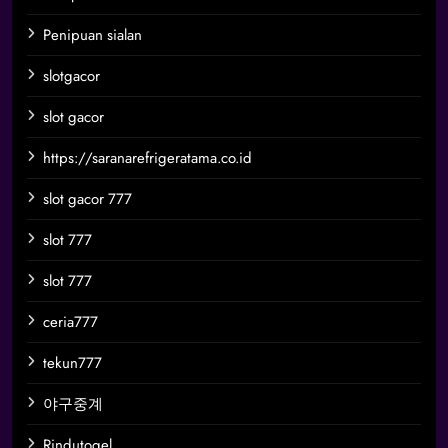
Penipuan sialan
slotgacor
slot gacor
https://saranarefrigeratama.co.id
slot gacor 777
slot 777
slot 777
ceria777
tekun777
야구중계
Rindutogel