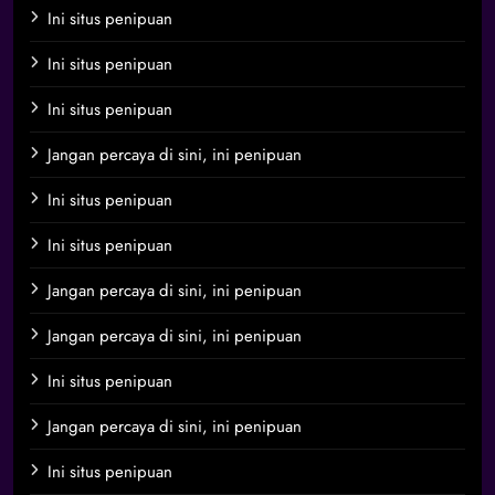
Ini situs penipuan
Ini situs penipuan
Ini situs penipuan
Jangan percaya di sini, ini penipuan
Ini situs penipuan
Ini situs penipuan
Jangan percaya di sini, ini penipuan
Jangan percaya di sini, ini penipuan
Ini situs penipuan
Jangan percaya di sini, ini penipuan
Ini situs penipuan