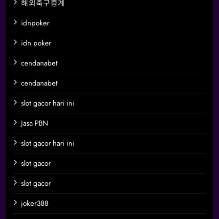
해외축구중계
idnpoker
idn poker
cendanabet
cendanabet
slot gacor hari ini
Jasa PBN
slot gacor hari ini
slot gacor
slot gacor
joker388