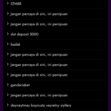
STM88
Jangan percaya di sini, ini penipuan
Jangan percaya di sini, ini penipuan
slot deposit 5000
badak
Jangan percaya di sini, ini penipuan
Jangan percaya di sini, ini penipuan
Jangan percaya di sini, ini penipuan
gandariabet
Jangan percaya di sini, ini penipuan
deyneytmey boynusty veyretny siytlery