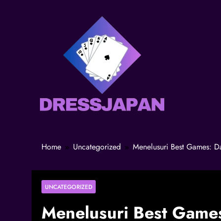
Home
Uncategorized
Menelusuri Best Games: D
UNCATEGORIZED
Menelusuri Best Games