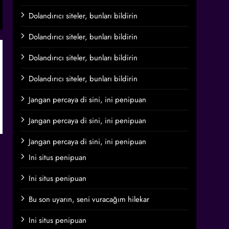
Dolandırıcı siteler, bunları bildirin
Dolandırıcı siteler, bunları bildirin
Dolandırıcı siteler, bunları bildirin
Dolandırıcı siteler, bunları bildirin
Jangan percaya di sini, ini penipuan
Jangan percaya di sini, ini penipuan
Jangan percaya di sini, ini penipuan
Ini situs penipuan
Ini situs penipuan
Bu son uyarın, seni vuracağım hilekar
Ini situs penipuan